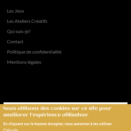
Les Jeux
Liens rapides
Les Ateliers Créatifs
Qui suis-je?
Contact
Politique de confidentialité
Mentions légales
Nous utilisons des cookies sur ce site pour
améliorer l'expérience utilisateur
En cliquant sur le bouton Accepter, vous autoriser à les utiliser.
Détails